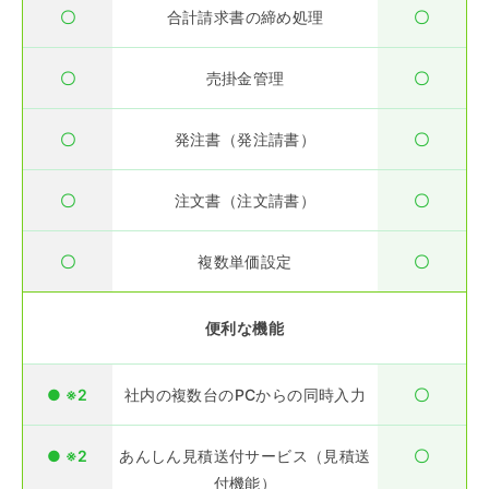
〇
合計請求書の締め処理
〇
〇
売掛金管理
〇
〇
発注書（発注請書）
〇
〇
注文書（注文請書）
〇
〇
複数単価設定
〇
便利な機能
● ※2
社内の複数台のPCからの同時入力
〇
● ※2
あんしん見積送付サービス（見積送
〇
付機能）