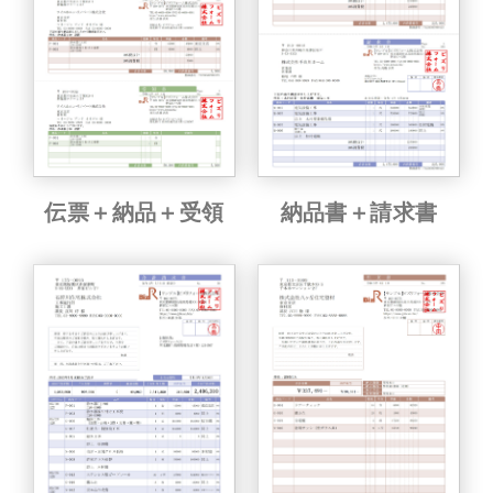
伝票＋納品＋受領
納品書＋請求書