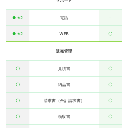
サポート
● ※2
電話
－
● ※2
WEB
〇
販売管理
〇
見積書
〇
〇
納品書
〇
〇
請求書（合計請求書）
〇
〇
領収書
〇