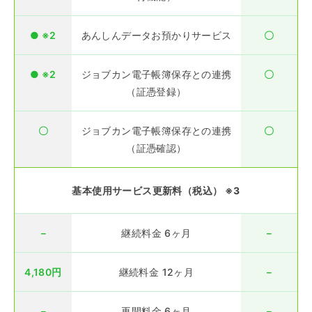
● ※2
あんしんデータお預かりサービス
〇
● ※2
ジョブカン電子帳簿保存との連携
〇
（証憑登録）
〇
ジョブカン電子帳簿保存との連携
〇
（証憑確認）
基本使用サービス更新料（税込） ※3
－
継続料金 6ヶ月
－
4,180円
継続料金 12ヶ月
－
－
再開料金 6ヶ月
－