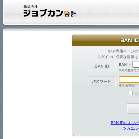
BAN専用ページ
ログインに必要な情報は［
BAN
－
※半角数字で
※半角英数字
【
BAN IDおよ
ツカエル