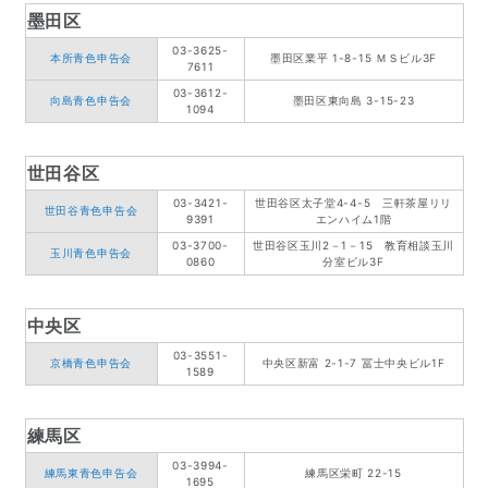
墨田区
03-3625-
本所青色申告会
墨田区業平 1-8-15 ＭＳビル3F
7611
03-3612-
向島青色申告会
墨田区東向島 3-15-23
1094
世田谷区
03-3421-
世田谷区太子堂4-4-5 三軒茶屋リリ
世田谷青色申告会
9391
エンハイム1階
03-3700-
世田谷区玉川2－1－15 教育相談玉川
玉川青色申告会
0860
分室ビル3F
中央区
03-3551-
京橋青色申告会
中央区新富 2-1-7 冨士中央ビル1F
1589
練馬区
03-3994-
練馬東青色申告会
練馬区栄町 22-15
1695