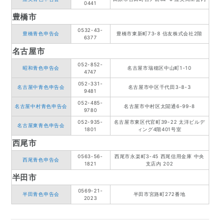
0441
豊橋市
0532-43-
豊橋青色申告会
豊橋市東新町73-8 信友株式会社2階
6377
名古屋市
052-852-
昭和青色申告会
名古屋市瑞穂区中山町1-10
4747
052-331-
名古屋中青色申告会
名古屋市中区千代田3-8-3
9481
052-485-
名古屋中村青色申告会
名古屋市中村区太閤通6-99-8
9780
052-935-
名古屋市東区代官町39-22 太洋ビルデ
名古屋東青色申告会
1801
ィング4階401号室
西尾市
0563-56-
西尾市永楽町3-45 西尾信用金庫 中央
西尾青色申告会
1821
支店内 202
半田市
0569-21-
半田青色申告会
半田市宮路町272番地
2023