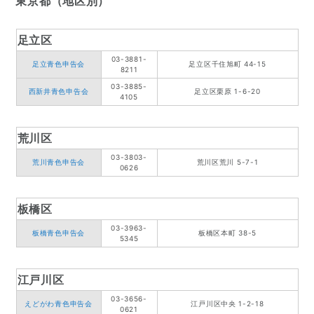
東京都（地区別）
足立区
03-3881-
足立青色申告会
足立区千住旭町 44-15
8211
03-3885-
西新井青色申告会
足立区栗原 1-6-20
4105
荒川区
03-3803-
荒川青色申告会
荒川区荒川 5-7-1
0626
板橋区
03-3963-
板橋青色申告会
板橋区本町 38-5
5345
江戸川区
03-3656-
えどがわ青色申告会
江戸川区中央 1-2-18
0621