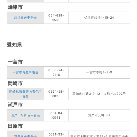
焼津市
054-629-
焼津青色申告会
焼津市焼津4-15-24
9550
愛知県
一宮市
0586-24-
一宮市青色申告会
一宮市本町2-3-9
2116
岡崎市
岡崎税務署管内青色申
0564-58-
岡崎市柱曙3-7-12 加納ビル202号
告会
0835
瀬戸市
0561-84-
瀬戸・旭青色申告会
瀬戸市元町3-1
0048
田原市
0531-33-
渥美青色申告会
田原市古田町宮ノ前32-6 渥美商工会内