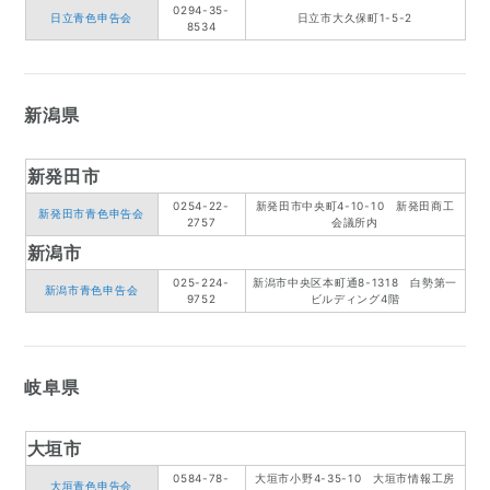
0294-35-
日立青色申告会
日立市大久保町1-5-2
8534
新潟県
新発田市
0254-22-
新発田市中央町4-10-10 新発田商工
新発田市青色申告会
2757
会議所内
新潟市
025-224-
新潟市中央区本町通8-1318 白勢第一
新潟市青色申告会
9752
ビルディング4階
岐阜県
大垣市
0584-78-
大垣市小野4-35-10 大垣市情報工房
大垣青色申告会