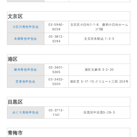
文京区
03-5940-
文京区小日向1-1-8 藤和小日向ホーム
小石川青色申告会
6258
ズ1階
03-3812-
本郷青色申告会
文京区本駒込 1-2-5
5294
港区
03-3401-
麻布青色申告会
港区元麻布 3-2-20
5365
03-3453-
芝青色申告会
港区芝 3-17-15 クリエート三田 203号
5300
目黒区
03-3713-
めぐろ青色申告会
目黒区中目黒5-28-3
1141
青梅市