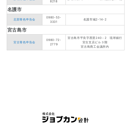
8218
名護市
0980-53-
北部青色申告会
名護市城2-14-2
3331
宮古島市
宮古島市平良字西里240－2 琉球銀行
0980-72-
宮古青色申告会
宮古支店ビル３階
2779
宮古島商工会議所内