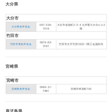
大分県
大分市
097-534-
大分市金池町2-3-4 九州電力大分ビル2
大分青色申告会
1016
階
竹田市
0974-63-
竹田市青色申告会
竹田市大字竹田1920-1商工会議所内
3161
宮崎県
宮崎市
0985-31-
宮崎青色申告会
宮崎市稗原町100
7881
鹿児島県