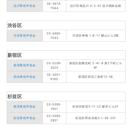
03-3474-
品川青色申告会
品川区南品川 4-2-32 品川税経会館
7564
渋谷区
03-3463-
渋谷青色申告会
渋谷区神南 1-8-17 横山ビル2階
7043
新宿区
03-3209-
新宿区歌舞伎町 2-41-8 第2下村ビル
新宿青色申告会
3320
6F
03-3351-
四谷青色申告会
新宿区四谷三栄町12-58
6195
杉並区
03-3393-
荻窪青色申告会
杉並区荻窪5-11-22 榎本ビル2F
1951
03-3393-
杉並青色申告会
杉並区阿佐谷南3-1-26-201
2831