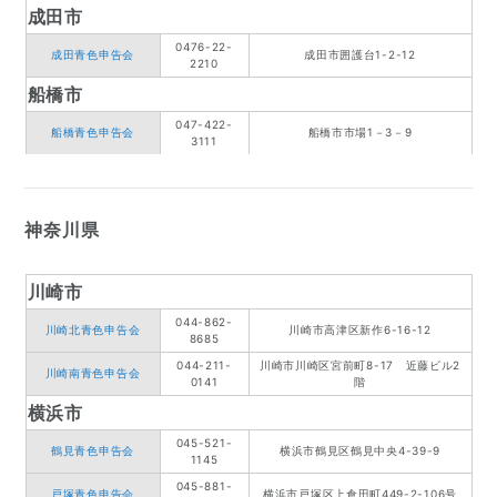
成田市
0476-22-
成田青色申告会
成田市囲護台1-2-12
2210
船橋市
047-422-
船橋青色申告会
船橋市市場1－3－9
3111
神奈川県
川崎市
044-862-
川崎北青色申告会
川崎市高津区新作6-16-12
8685
044-211-
川崎市川崎区宮前町8-17 近藤ビル2
川崎南青色申告会
0141
階
横浜市
045-521-
鶴見青色申告会
横浜市鶴見区鶴見中央4-39-9
1145
045-881-
戸塚青色申告会
横浜市戸塚区上倉田町449-2-106号