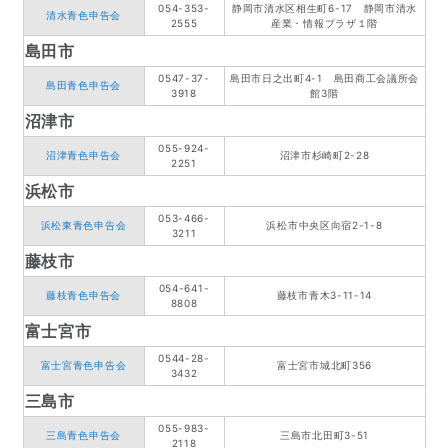
054-353-
静岡市清水区相生町6-17 静岡市清水
清水青色申告会
2555
産業・情報プラザ１階
島田市
0547-37-
島田市日之出町4-1 島田商工会議所会
島田青色申告会
3918
館3階
沼津市
055-924-
沼津青色申告会
沼津市杉崎町2-28
2251
浜松市
053-466-
浜松東青色申告会
浜松市中央区向宿2-1-8
3211
藤枝市
054-641-
藤枝青色申告会
藤枝市青木3-11-14
8808
富士宮市
0544-28-
富士宮青色申告会
富士宮市城北町356
3432
三島市
055-983-
三島青色申告会
三島市北田町3-51
2118