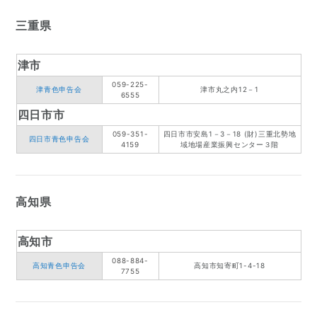
三重県
津市
059-225-
津青色申告会
津市丸之内12－1
6555
四日市市
059-351-
四日市市安島1－3－18 (財)三重北勢地
四日市青色申告会
4159
域地場産業振興センター３階
高知県
高知市
088-884-
高知青色申告会
高知市知寄町1-4-18
7755