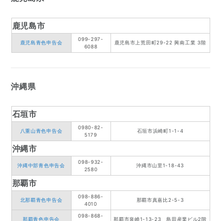
鹿児島市
099-297-
鹿児島青色申告会
鹿児島市上荒田町29-22 興南工業 3階
6088
沖縄県
石垣市
0980-82-
八重山青色申告会
石垣市浜崎町1-1-4
5179
沖縄市
098-932-
沖縄中部青色申告会
沖縄市山里1-18-43
2580
那覇市
098-886-
北那覇青色申告会
那覇市真嘉比2-5-3
4010
098-868-
那覇青色申告会
那覇市泉崎1-13-23 島田産業ビル2階