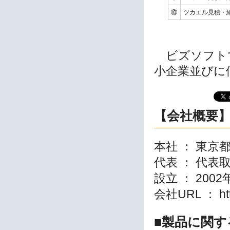
⑩
ツカエル見積・納
ビズソフトで
小企業並びに
【会社概要
本社 ： 東京都
代表 ： 代表
設立 ： 2002
会社URL ： https
■製品に関