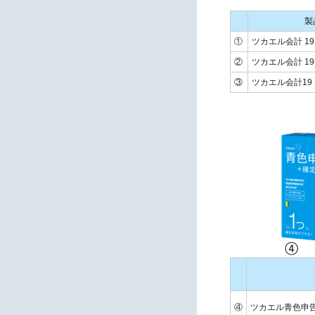
製
①
ツカエル会計 19
②
ツカエル会計 1
③
ツカエル会計19
④
ツカエル青色申告