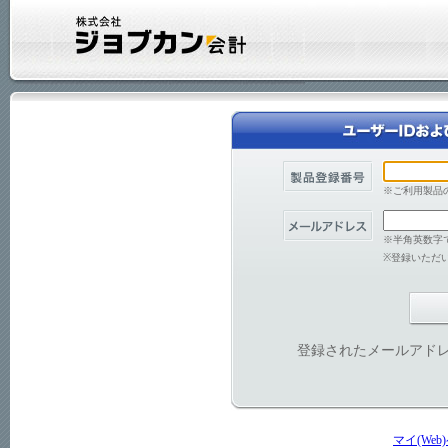
※ご利用製品
※半角英数字
※登録いただ
登録されたメールアド
マイ(We